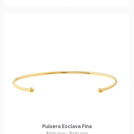
Pulsera Esclava Fina
$
709.000
-
$
729.000