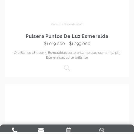
Consulta Disponibilidad
Pulsera Puntos De Luz Esmeralda
$
1.019.000
-
$
1.299.000
Oro Blanco 18k con 5 Esmeraldas corte brillante que suman 32 pt5
Esmeraldas corte brillante
LLAMAR
EMAIL
AGENDAR
WHATSAPP