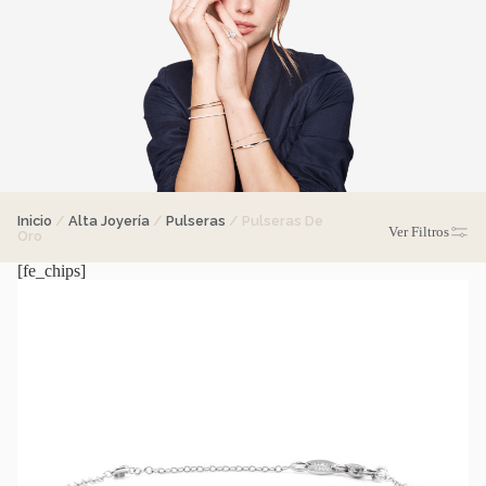
Inicio
/
Alta Joyería
/
Pulseras
/ Pulseras De
Ver
Filtros
Oro
[fe_chips]