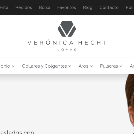
enta
Pedidos
Bolsa
Favoritos
Blog
Contacto
Polí
monio
Collares y Colgantes
Aros
Pulseras
An
gastados con