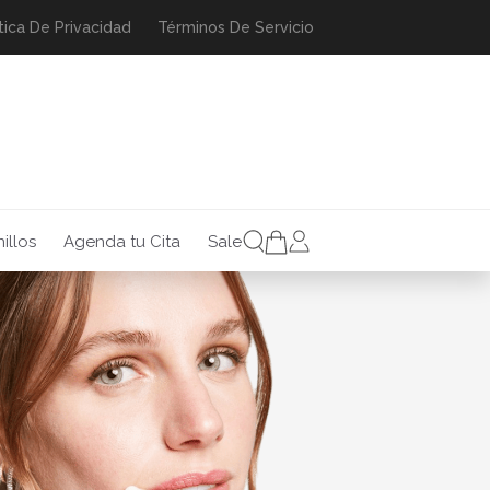
tica De Privacidad
Términos De Servicio
illos
Agenda tu Cita
Sale