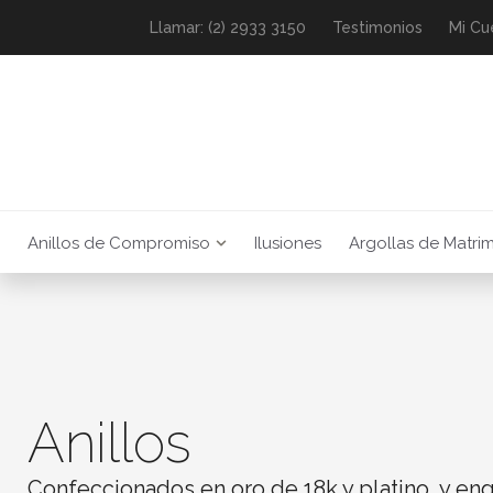
Llamar: (2) 2933 3150
Testimonios
Mi Cu
Anillos de Compromiso
Ilusiones
Argollas de Matri
Anillos
Confeccionados en oro de 18k y platino, y en