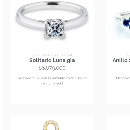
C
Consulta Disponibilidad
Anillo 
Solitario Luna gia
$
8.679.000
Platino c
Oro Blanco 18k, con 1 Diamante corte cushion
de 1 ct. talla 12