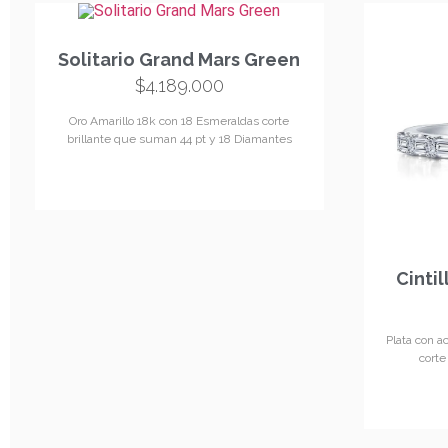
Consulta Disponibilidad
Solitario Grand Mars Green
$
4.189.000
Oro Amarillo 18k con 18 Esmeraldas corte
brillante que suman 44 pt y 18 Diamantes
Cinti
Plata con a
cort