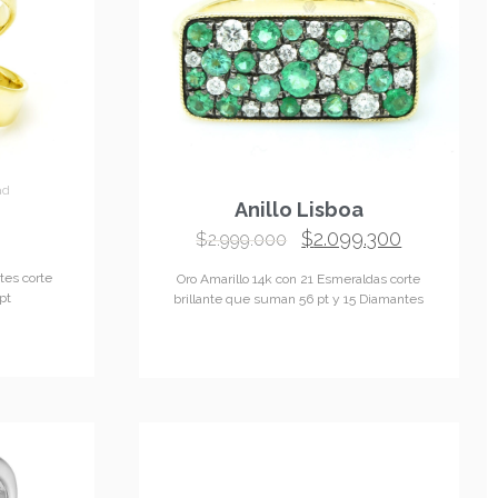
ad
Disponible
Anillo Lisboa
$
2.099.300
$
2.999.000
tes corte
Oro Amarillo 14k con 21 Esmeraldas corte
pt
brillante que suman 56 pt y 15 Diamantes