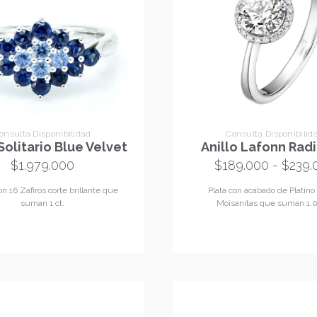
onsulta Disponibilidad
Consulta Disponibilid
Solitario Blue Velvet
Anillo Lafonn Rad
$
1.979.000
$
189.000
-
$
239.
on 16 Zafiros corte brillante que
Plata con acabado de Platino
suman 1 ct.
Moisanitas que suman 1.05