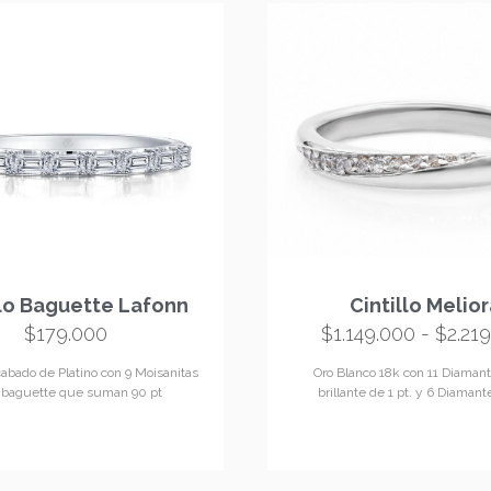
llo Baguette Lafonn
Cintillo Melio
$
179.000
$
1.149.000
-
$
2.21
cabado de Platino con 9 Moisanitas
Oro Blanco 18k con 11 Diamant
e baguette que suman 90 pt
brillante de 1 pt. y 6 Diamant