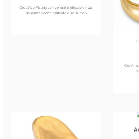
Oro 18k o Platino con central a elección y 24
Diamantes corte brillante que suman
C
Oro Amar
b
A