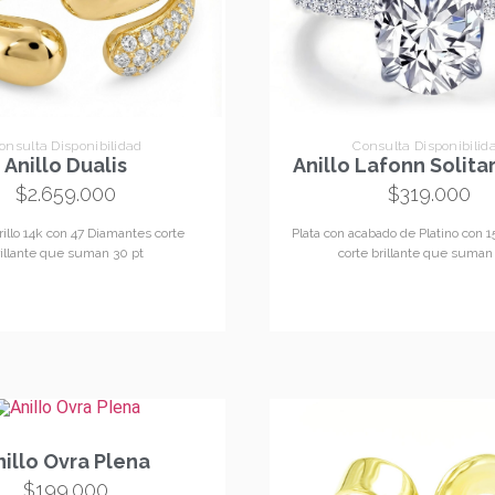
onsulta Disponibilidad
Consulta Disponibilid
Anillo Dualis
Anillo Lafonn Solita
$
2.659.000
$
319.000
illo 14k con 47 Diamantes corte
Plata con acabado de Platino con 1
rillante que suman 30 pt
corte brillante que suman 
nillo Ovra Plena
$
199.000