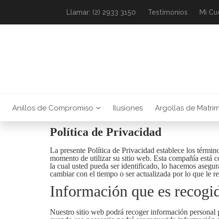
Llamar: (2) 2933 3150
Testimonios
Mi Cu
Anillos de Compromiso
Ilusiones
Argollas de Matri
Política de Privacidad
La presente Política de Privacidad establece los térmi
momento de utilizar su sitio web. Esta compañía está 
la cual usted pueda ser identificado, lo hacemos aseg
cambiar con el tiempo o ser actualizada por lo que le
Información que es recogi
Nuestro sitio web podrá recoger información personal