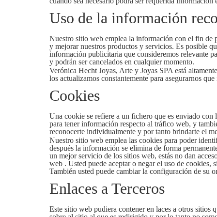
cuando sea necesario podrá ser requerida información e
Uso de la información rec
Nuestro sitio web emplea la información con el fin de p
y mejorar nuestros productos y servicios. Es posible qu
información publicitaria que consideremos relevante pa
y podrán ser cancelados en cualquier momento.
Verónica Hecht Joyas, Arte y Joyas SPA está altamen
los actualizamos constantemente para asegurarnos que 
Cookies
Una cookie se refiere a un fichero que es enviado con l
para tener información respecto al tráfico web, y tambié
reconocerte individualmente y por tanto brindarte el m
Nuestro sitio web emplea las cookies para poder identif
después la información se elimina de forma permanent
un mejor servicio de los sitios web, estás no dan acces
web . Usted puede aceptar o negar el uso de cookies, 
También usted puede cambiar la configuración de su ord
Enlaces a Terceros
Este sitio web pudiera contener en laces a otros sitios
sobre al sitio al que es redirigido y por lo tanto no som