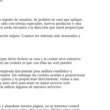
ón.
 registro de usuarios, de pedidos en caso que aplique,
sitio con ofertas especiales, nuevos productos y otra
cos serán enviados a la dirección que usted proporcione
mación segura. Usamos los sistemas más avanzados y
ptar dicho fichero se crea y la cookie sirve entonces
enen las cookies es que con ellas las web pueden
 empleada únicamente para análisis estadístico y
enador. Sin embargo las cookies ayudan a proporcionar
 quiera y la proporcione directamente, visitas a una
 pues sirve para tener un mejor servicio web.
 utilizar algunos de nuestros servicios.
ces y abandone nuestra página, ya no tenemos control
tos en esos otros sitios terceros. Dichos sitios están