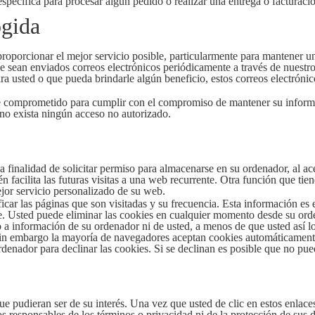
specífica para procesar algún pedido o realizar una entrega o facturaci
ogida
roporcionar el mejor servicio posible, particularmente para mantener un
e sean enviados correos electrónicos periódicamente a través de nuestro 
ra usted o que pueda brindarle algún beneficio, estos correos electróni
te comprometido para cumplir con el compromiso de mantener su infor
no exista ningún acceso no autorizado.
a finalidad de solicitar permiso para almacenarse en su ordenador, al ace
n facilita las futuras visitas a una web recurrente. Otra función que ti
ejor servicio personalizado de su web.
icar las páginas que son visitadas y su frecuencia. Esta información es
e. Usted puede eliminar las cookies en cualquier momento desde su ord
o a información de su ordenador ni de usted, a menos de que usted así lo
sin embargo la mayoría de navegadores aceptan cookies automáticamente
enador para declinar las cookies. Si se declinan es posible que no pueda
 que pudieran ser de su interés. Una vez que usted de clic en estos enla
os responsables de los términos o privacidad ni de la protección de sus da