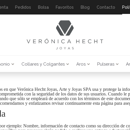
enta
Pedidos
Bolsa
Favoritos
Blog
Contacto
Polí
monio
Collares y Colgantes
Aros
Pulseras
An
nos en que Verónica Hecht Joyas, Arte y Joyas SPA usa y protege la inf
comprometida con la seguridad de los datos de sus usuarios. Cuando le 
urando que sólo se empleará de acuerdo con los términos de este docume
 recomendamos y enfatizamos revisar continuamente esta página para ase
da
 por ejemplo: Nombre, información de contacto como su dirección de co