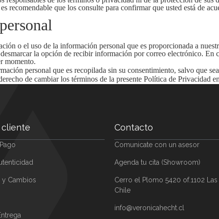
al es recomendable que los consulte para confirmar que usted está de acu
 personal
ción o el uso de la información personal que es proporcionada a nuestro
 desmarcar la opción de recibir información por correo electrónico. En 
ier momento.
rmación personal que es recopilada sin su consentimiento, salvo que sea
derecho de cambiar los términos de la presente Política de Privacidad 
 cliente
Contacto
 Pago
Comunicate con un asesor
utenticidad
Agenda tu cita (Showroom)
 y Cambios
Cerro el Plomo 5420 of.1102 Las
Chile
info@veronicahecht.cl
ntrega