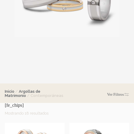
Inicio
/
Argollas de
Ver
Filtros
Matrimonio
/ Contemporáneas
[fe_chips]
Mostrando 18 resultados