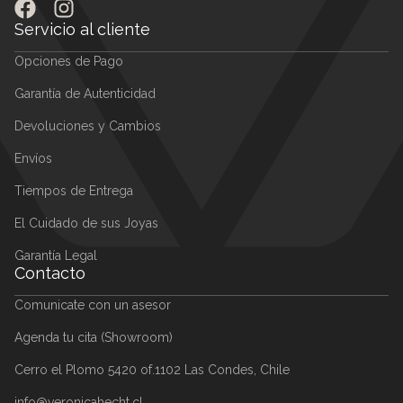
comprometemos a reparar o reemplazar la pieza, incluyendo
diamantes y otras gemas extraviadas por errores de producción.
Garantía de Materiales
Metales nobles de alta ley certificados: Oro 18k, Platino y Plata
950. Diamantes certificados de alta calidad en cada una de las 4
C, con Color F, categoría incoloros, Corte nivel Excelente, y
Claridad VVS
SKU
N/A
Categorías
Alta Joyería
,
Anillos
,
Anillos de Compromiso
,
Anillos De Oro
,
Anillos
Estilo Deslumbrantes
,
Anillos Estilo Románticos
,
Relojes
,
Solitarios
Etiquetas
Estilo: DESLUMBRANTE
,
Estilo: ROMANTICA
,
Más de $2.500.000
,
Tendencia: COLOR
,
Topacio London Blue
Productos relacionados