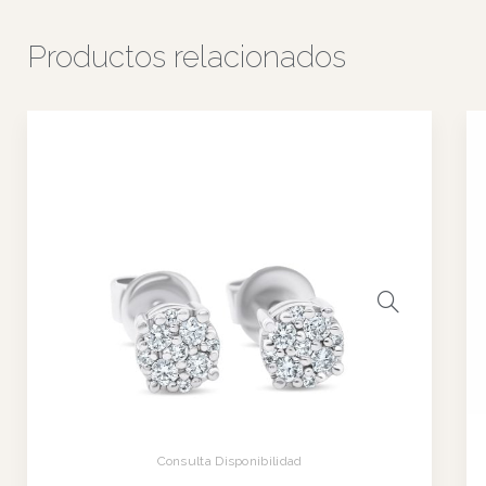
Blue corte cusion de 1 ct, que destaca por su destellante
magnificencia. Un fabuloso diseño que seduce con sus
detalles.
Información adicional
Metal
Oro Blanco 18k
Piedras
1 Topacio London Blue cushion 1 ct más 80 Diamante que
suman 78 pt
Talla
Talla 11
,
Talla 14
Detalles
Mantenimiento