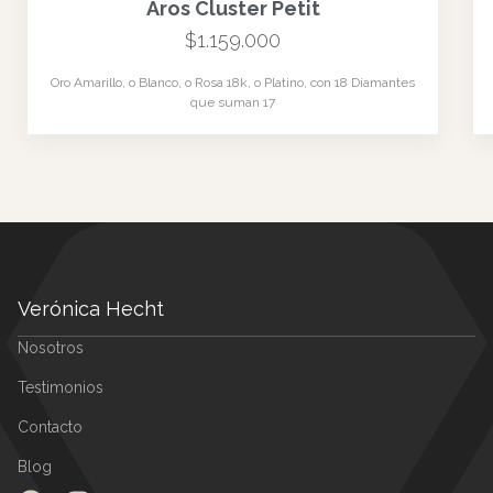
Servicio gratuito de mantención anual de por vida con
limpieza, pulido y ajuste de engastes.
Ajustes de Talla
Envíos
Envío Seguro solo dentro a todo Chile
1 a 3 días hábiles
*Sujeto a tu region y comuna
TE PUEDE INTERESAR
Aritos Abridores Bright
Oro Amarillo 18k, con 2 Circones
brillante 5 mm
LEER MÁS
Garantía de Calidad
En caso de imperfecciones en la confección, nos