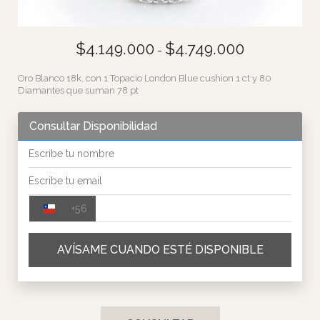
$
4.149.000
$
4.749.000
-
Oro Blanco 18k, con 1 Topacio London Blue cushion 1 ct y 80
Diamantes que suman 78 pt
Consultar Disponibilidad
+56
CHILE +56
AVÍSAME CUANDO ESTÉ DISPONIBLE