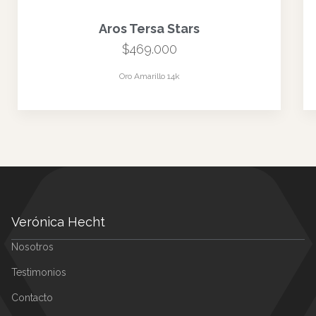
Garantía de Materiales
Metales nobles de alta ley certificados: Oro 18k, Platino y Plata
950. Diamantes certificados de alta calidad en cada una de las 4
C, con Color F, categoría incoloros, Corte nivel Excelente, y
Claridad VVS
SKU
N/A
Categorías
8 Semanas
,
Aros
,
Aros de Oro
Etiquetas
Estilo: VANGUARDISTA
,
Hasta $2.500.000
,
Hasta $500.000
,
Menos
de $1.000.000
Productos relacionados