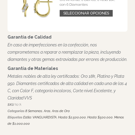
Los Aros Dua Ovra combinan una forma pulida y otra
suavemente arenada, creando una caída breve que se mueve
como un pequeño gesto escultórico. La mezcla de texturas
genera una luz distinta en cada ángulo, esa variación sutil que
quien los usa nota y disfruta cada vez que se los pone.
Información adicional
Metal
Plata 925 Sterling con acabado de Oro Amarillo
,
Plata 925
Sterling con acabado de Oro Blanco
Detalles
Mantenimiento
Servicio gratuito de mantención anual de por vida con
limpieza, pulido y ajuste de engastes.
Ajustes de Talla