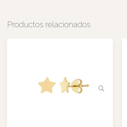
Envíos
Envío Seguro solo dentro a todo Chile
1 a 3 días hábiles
*Sujeto a tu region y comuna
TE PUEDE INTERESAR
Aros Tehila
Oro Amarillo, o Blanco, o Rosa 18k,
con 6 Diamantes
SELECCIONAR OPCIONES
Garantía de Calidad
En caso de imperfecciones en la confección, nos
comprometemos a reparar o reemplazar la pieza, incluyendo
diamantes y otras gemas extraviadas por errores de producción.