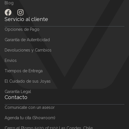
Aros Tersa Stars
$
469.000
Oro Amarillo 14k