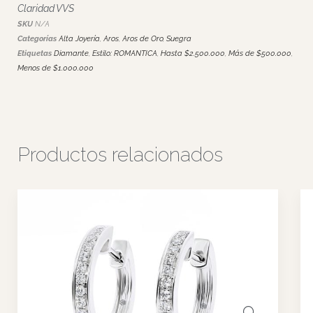
950. Diamantes certificados de alta calidad en cada una de las 4
C, con Color F, categoría incoloros, Corte nivel Excelente, y
Claridad VVS
SKU
N/A
Categorías
Alta Joyería
,
Aros
,
Aros de Oro
,
Suegra
Etiquetas
Diamante
,
Estilo: ROMANTICA
,
Hasta $2.500.000
,
Más de $500.000
,
Menos de $1.000.000
Productos relacionados