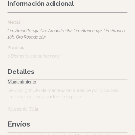
otras joyas y todas puedan lucir.
Información adicional
Metal
Oro Amarillo 14k
,
Oro Amarillo 18k
,
Oro Blanco 14k
,
Oro Blanco
18k
,
Oro Rosado 18k
Piedras
6 Diamante que suman 24 pt
Detalles
Mantenimiento
Servicio gratuito de mantención anual de por vida con
limpieza, pulido y ajuste de engastes.
Ajustes de Talla