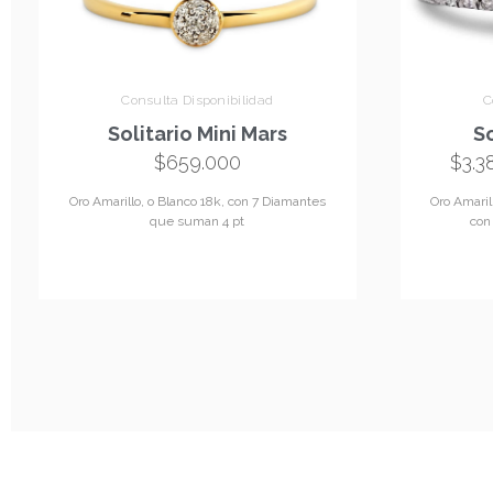
Consulta Disponibilidad
C
Solitario Mini Mars
So
$
659.000
$
3.3
Oro Amarillo, o Blanco 18k, con 7 Diamantes
Oro Amarill
que suman 4 pt
con