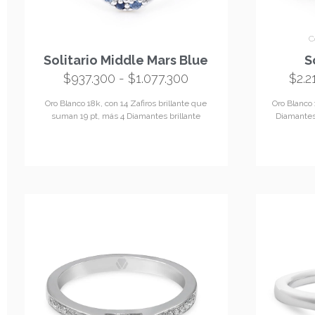
Disponible
C
Solitario Middle Mars Blue
S
$
937.300
-
$
1.077.300
$
2.2
Oro Blanco 18k, con 14 Zafiros brillante que
Oro Blanco 
suman 19 pt, más 4 Diamantes brillante
Diamantes