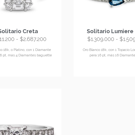
Disponible
Solitario Lumiere
Solitario Creta
$
1.309.000
-
$
1.50
311.200
-
$
2.687.200
Oro Blanco 18k, con 1 Topacio L
o 18k, o Platino, con 1 Diamante
pera 16 pt, más 16 Diamant
 16 pt, más 4 Diamantes baguette