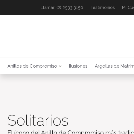
Llamar: (2) 2933 3150
Testimonios
Mi Cu
Anillos de Compromiso
Ilusiones
Argollas de Matri
Solitarios
El ícono del Anillo de Compromiso más tradic