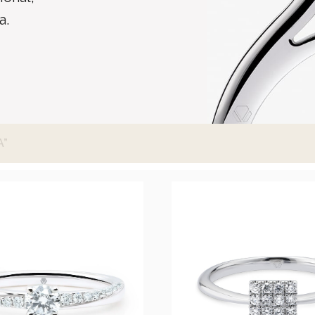
a.
A”