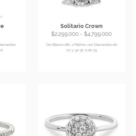
ad
re
Solitario Crown
$
2.299.000
-
$
4.799.000
 Diamantes
Oro Blanco 18k, o Platino, con Diamantes de
pt
20 y 30 pt, ó de 25