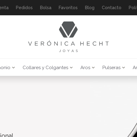
enta
Pedidos
Bolsa
Favoritos
Blog
Contacto
Polí
monio
Collares y Colgantes
Aros
Pulseras
An
ional,